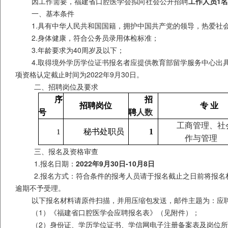
因工作需要，福建省口腔医学会拟向社会公开招聘
工作人员
1
名
一、基本条件
1.具有中华人民共和国国籍，拥护中国共产党的领导，热爱社
2.身体健康，符合公务员录用体检标准；
3.年龄要求为
40
周岁及以下；
4.取得境外学历学位证书报名者应提供教育部留学服务中心出
项资格认定截止时间为
2022
年
9
月
30
日。
二、招聘岗位及要求
序
招
招聘岗位
专
业
号
聘
人数
工商管理、社
秘书处职员
1
1
作与管理
三、报名及资格审查
1.报名日期：
2022
年
9
月
30
日
-10
月
8
日
2.报名方式：符合条件的报考人员请于报名截止之日前将报名
逾期不予受理。
以下报名材料请原件扫描，并用压缩包发送，邮件主题为：应
（
1
）《福建省口腔医学会应聘报名表》（见附件）；
（
2
）身份证、学历学位证书、学信网电子注册备案表及岗位所