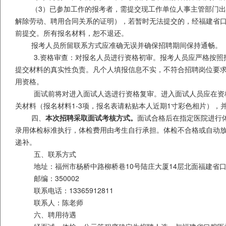
（
3
）已参加工作的报考者，需提交现工作单位人事主管部门出
解除劳动、聘用合同关系的证明），若暂时无法提交的，经福建省
前提交。所有报名材料，恕不退还。
报考人员所留联系方式应准确无误并确保招聘期间保持通畅。
3.资格审查：对报名人员进行资格初审。报考人员应严格按
提交材料的真实性负责。凡个人填报信息不实，不符合招聘岗位要
用资格。
面试前将对进入面试人选进行资格复审。进入面试人员应在资
关材料（报名材料
1-3
项，报名表请粘贴本人近期
1
寸彩色相片），
四、
本次招聘采取面试考核方式。
面试合格后在指定医院进行
录用体检标准执行，体检费用由考生自行承担。体检不合格或自动
递补。
五、联系方式
地址：福州市杨桥中路柳桥巷
10
号陆庄大厦
14
层北面福建省
邮编：
350002
联系电话：
13365912811
联系人：陈老师
六、聘用待遇