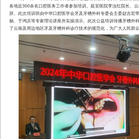
各地近300余名口腔医务工作者参加培训。延安医院李汝红院长、
辞。此次培训班由中华口腔医学会牙及牙槽外科专委会主委赵吉宏
杨、于鸿滨等专家理论讲座并实操演示。此次公益培训传播牙槽外
了云南及周边地区牙及牙槽外科诊疗技术的规范化，为广大人民群