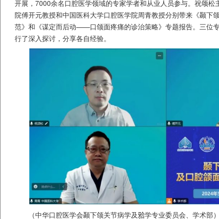
开展，7000余名口腔医学领域的专家学者和从业人员参与。祝颂松
院傅开元教授和中国医科大学口腔医学院周青教授分别带来《颞下
范》和《谋定而后动——口颌面疼痛的诊治策略》专题报告。三位
行了深入探讨，分享各自经验。
（中华口腔医学会颞下颌关节病学及𬌗学专业委员会、学术部