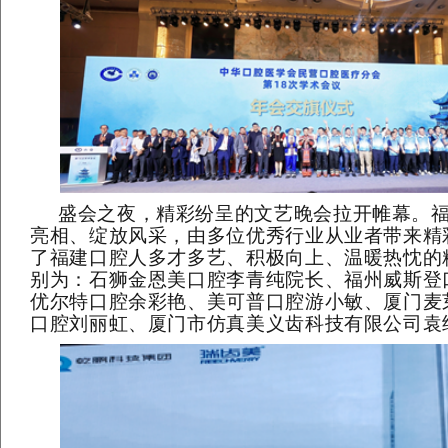
盛会之夜，精彩纷呈的文艺晚会拉开帷幕。
亮相、绽放风采，由多位优秀行业从业者带来精
了福建口腔人多才多艺、积极向上、温暖热忱的
别为：石狮金恩美口腔李青纯院长、福州威斯登
优尔特口腔余彩艳、美可普口腔游小敏、厦门麦
口腔刘丽虹、厦门市仿真美义齿科技有限公司袁