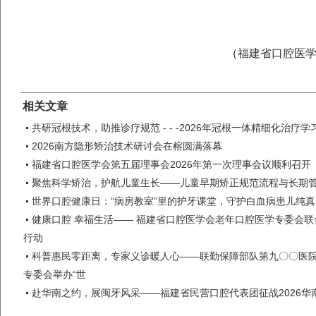
（
福建省口腔医
相关文章
共研冠根技术，助推诊疗规范 - - -2026年冠根一体精细化治疗
2026南方隐形矫治技术研讨会在榕圆满落幕
福建省口腔医学会第五届理事会2026年第一次理事会议顺利召开
聚焦科学矫治，护航儿童生长——儿童早期矫正规范流程与长期
世界口腔健康日：“病房教室”里的护牙课堂，守护白血病患儿纯
健康口腔 幸福生活—— 福建省口腔医学会老年口腔医学专委会联
行动
科普惠民零距离，专家义诊暖人心——联勤保障部队第九〇〇医
专委会举办“世
赴华南之约，展闽牙风采——福建省民营口腔代表团征战2026华