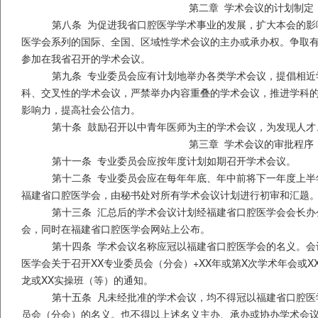
第二章 学术会议的计划制定
第八条 为促进我省口腔医学学术事业的发展，扩大本会的影
医学会系列的国际、全国、区域性学术会议的主办或承办权。争取
参加在我省召开的学术会议。
第九条 专业委员会应有计划地举办各类学术会议，提倡相近
科、交叉性的学术会议，严禁举办内容重叠的学术会议，推进学科
影响力，提高社会公信力。
第十条 鼓励召开以中青年医师为主的学术会议，为发现人才
第三章 学术会议的审批程序
第十一条
专业委员会应按年度计划如期召开学术会议。
第十二条 专业委员会应在每年年底、年中前将下一年度上半
福建省口腔医学会，由秘书处对所有学术会议计划进行初审和汇题
第十三条 汇总后的学术会议计划经福建省口腔医学会会长办
会，同时在福建省口腔医学会网站上公布。
第十四条
学术会议名称应冠以福建省口腔医学会的名义。会
医学会关于召开
XX
专业委员会（分会）
+XX
年或第
X
次学术年会或
X
龙或
XX
实操班（等）的通知。
第十五条 凡未经批准的学术会议，均不得冠以福建省口腔医
员会（分会）的名义。也不得以上述名义主办、承办或协办学术会