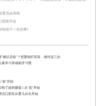
业委员会供稿
口腔医学会
影响孩子一生的事》
“难以启齿”？想要灿烂笑容，做对这三步
儿童学习养成刷牙习惯
“齿”开始
了娃的颜值 | 从“齿”开始
清洁口腔应从婴儿出生开始