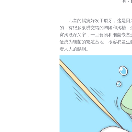
者：
儿童的龋病好发于磨牙，这是因
的，有很多纵横交错的凹陷和沟槽，
窝沟既深又窄，一旦食物和细菌嵌塞
便成为细菌的繁殖基地，很容易发生
着大大的龋洞。