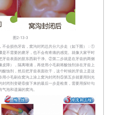
图2-13-3
，不会损伤牙齿，窝沟封闭总共分六步走（如下图）：①
骤是不需要的磨牙，也不会有疼痛的感觉。就像大家平时
把牙齿表面的脏东西刷干净。②第二步就是在牙齿的两侧
橡皮障），隔离唾液，再使用小毛刷将酸蚀剂涂在牙齿上
的酸蚀剂，然后把牙齿表面吹干，这个时候的牙齿上是这
步用小毛刷在窝沟上涂上窝沟封闭剂⑤第五步就要用到光
的封闭剂变硬⑥接下来的最后一步是检查，需要用探针勾
有气泡和遗漏的窝沟。