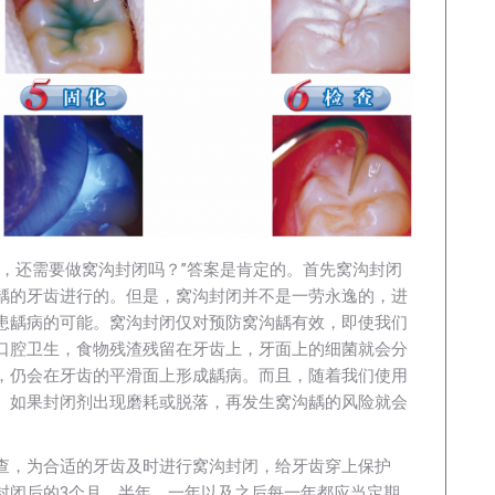
齿，还需要做窝沟封闭吗？”答案是肯定的。首先窝沟封闭
龋的牙齿进行的。但是，窝沟封闭并不是一劳永逸的，进
患龋病的可能。窝沟封闭仅对预防窝沟龋有效，即使我们
口腔卫生，食物残渣残留在牙齿上，牙面上的细菌就会分
，仍会在牙齿的平滑面上形成龋病。而且，随着我们使用
。如果封闭剂出现磨耗或脱落，再发生窝沟龋的风险就会
查，为合适的牙齿及时进行窝沟封闭，给牙齿穿上保护
封闭后的3个月，半年，一年以及之后每一年都应当定期