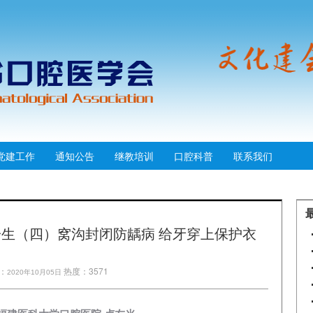
党建工作
通知公告
继教培训
口腔科普
联系我们
生（四）窝沟封闭防龋病 给牙穿上保护衣
：
热度：3571
2020年10月05日