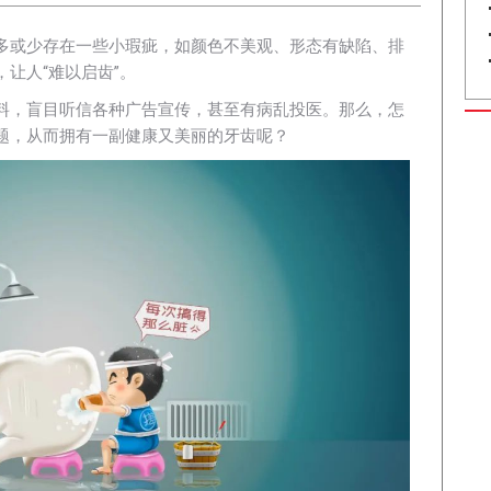
多或少存在一些小瑕疵，如颜色不美观、形态有缺陷、排
让人“难以启齿”。
料，盲目听信各种广告宣传，甚至有病乱投医。那么，怎
题，从而拥有一副健康又美丽的牙齿呢？