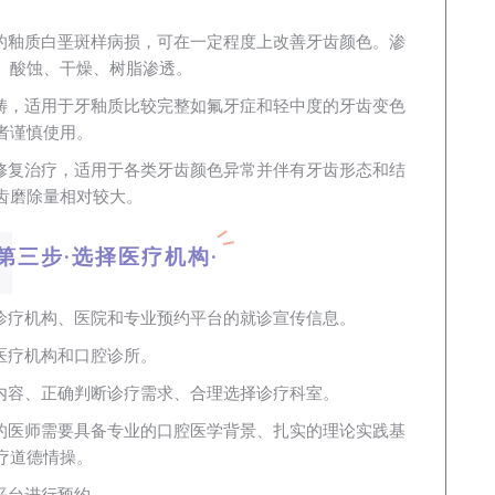
的釉质白垩斑样病损，可在一定程度上改善牙齿颜色。渗
、酸蚀、干燥、树脂渗透。
畴，适用于牙釉质比较完整如氟牙症和轻中度的牙齿变色
者谨慎使用。
修复治疗，适用于各类牙齿颜色异常并伴有牙齿形态和结
齿磨除量相对较大。
·第三步·选择医疗机构·
诊疗机构、医院和专业预约平台的就诊宣传信息。
医疗机构和口腔诊所。
内容、正确判断诊疗需求、合理选择诊疗科室。
的医师需要具备专业的口腔医学背景、扎实的理论实践基
疗道德情操。
平台进行预约。