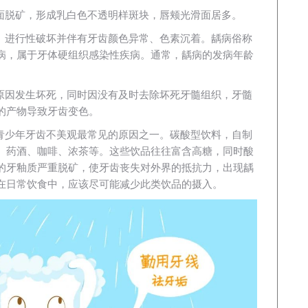
面脱矿，形成乳白色不透明样斑块，唇颊光滑面居多。
、进行性破坏并伴有牙齿颜色异常、色素沉着。龋病俗称
病，属于牙体硬组织感染性疾病。通常，龋病的发病年龄
原因发生坏死，同时因没有及时去除坏死牙髓组织，牙髓
的产物导致牙齿变色。
青少年牙齿不美观最常见的原因之一。碳酸型饮料，自制
、药酒、咖啡、浓茶等。这些饮品往往富含高糖，同时酸
的牙釉质严重脱矿，使牙齿丧失对外界的抵抗力，出现龋
在日常饮食中，应该尽可能减少此类饮品的摄入。