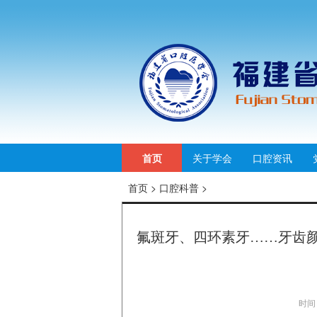
首页
关于学会
口腔资讯
首页
>
口腔科普
>
氟斑牙、四环素牙……牙齿颜
时间