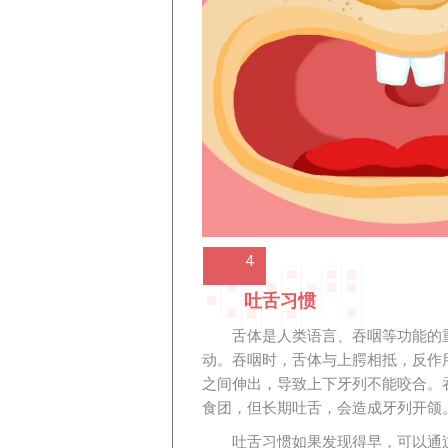
4
吐舌习惯
舌体是人类语言、吞咽等功能的
动。吞咽时，舌体与上腭相抵，反作
之间伸出，导致上下牙列不能咬合。
食团，但长期吐舌，会造成牙列开颌
吐舌习惯如果发现得早，可以通