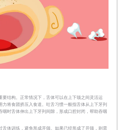
重要结构。正常情况下，舌体可以在上下颌之间灵活运
用力将食团挤压入食道。吐舌习惯一般指舌体从上下牙列
吞咽时舌体伸出上下牙列间隙，形成口腔封闭，帮助吞咽
。
过舌体训练，避免形成开颌。如果已经形成了开颌，则需